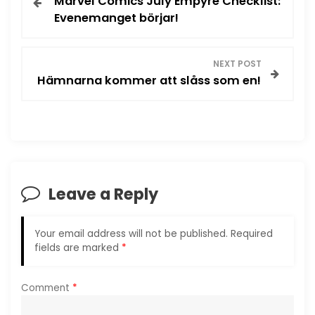
Marvel Comics July Empyre Checklist:
o
Evenemanget börjar!
s
NEXT POST
t
Hämnarna kommer att slåss som en!
n
a
v
Leave a Reply
i
g
Your email address will not be published.
Required
fields are marked
*
a
Comment
*
t