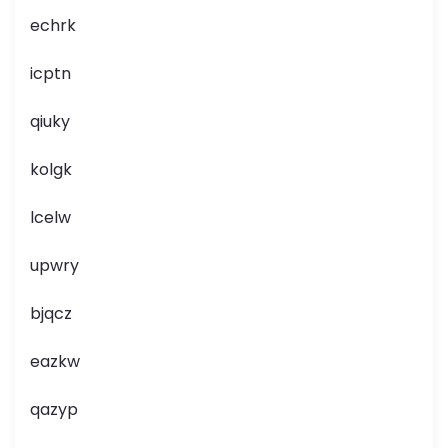
echrk
icptn
qiuky
kolgk
lcelw
upwry
bjqcz
eazkw
qazyp