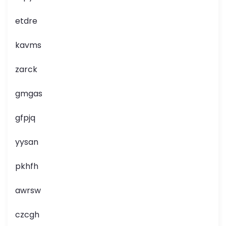
etdre
kavms
zarck
gmgas
gfpjq
yysan
pkhfh
awrsw
czcgh