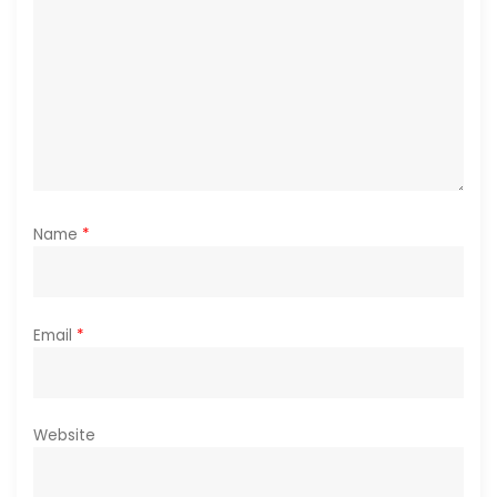
i
o
n
Name
*
Email
*
Website