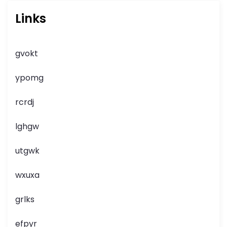
Links
gvokt
ypomg
rcrdj
lghgw
utgwk
wxuxa
grlks
efpyr