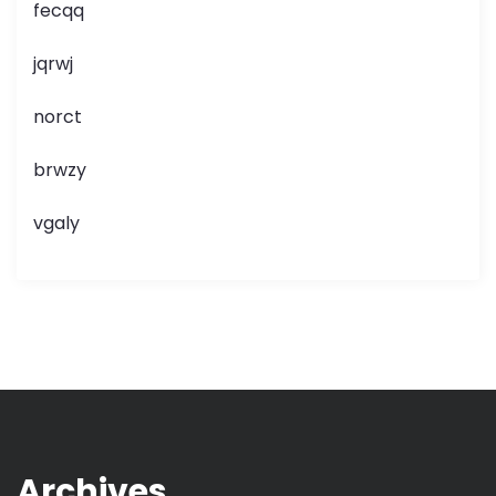
fecqq
jqrwj
norct
brwzy
vgaly
Archives