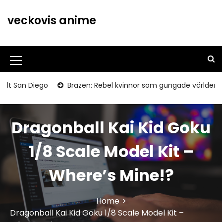
S
k
veckovis anime
i
p
t
o
M
c
o
e
 San Diego
Brazen: Rebel kvinnor som gungade världen
n
n
t
u
e
Dragonball Kai Kid Goku
n
I
t
c
1/8 Scale Model Kit –
o
Where’s Mine!?
n
Home
Dragonball Kai Kid Goku 1/8 Scale Model Kit –